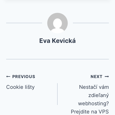
Eva Kevická
Navigácia
PREVIOUS
NEXT
Cookie lišty
Nestačí vám
v
zdieľaný
článku
webhosting?
Prejdite na VPS