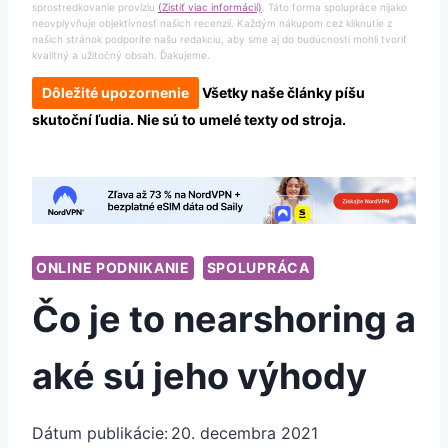
sprostredkovanie províziu
(Zistiť viac informácií)
. Táto forma spolupráce nijako
neovplyvňuje objektívnosť našich recenzií. Každým nákupom cez kliknutie z
našich stránok podporíte našu redakciu, aby sme aj do budúcnosti mohli tvoriť
kvalitný a užitočný obsah. Ďakujeme.
Dôležité upozornenie
Všetky naše články píšu
skutoční ľudia. Nie sú to umelé texty od stroja.
ONLINE PODNIKANIE
SPOLUPRÁCA
Čo je to nearshoring a
aké sú jeho výhody
Dátum publikácie:
20. decembra 2021