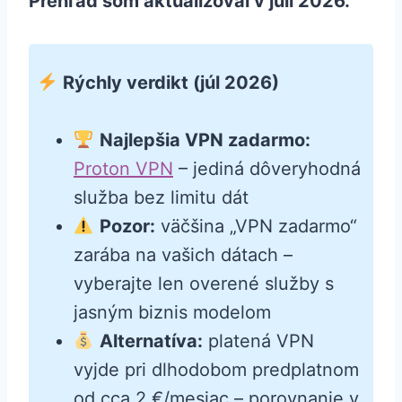
Prehľad som aktualizoval v júli 2026.
Rýchly verdikt (júl 2026)
Najlepšia VPN zadarmo:
Proton VPN
– jediná dôveryhodná
služba bez limitu dát
Pozor:
väčšina „VPN zadarmo“
zarába na vašich dátach –
vyberajte len overené služby s
jasným biznis modelom
Alternatíva:
platená VPN
vyjde pri dlhodobom predplatnom
od cca 2 €/mesiac – porovnanie v