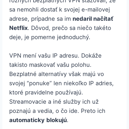
rôznych bezplatných VPN sťažovali, že
sa nemohli dostať k svojej e-mailovej
adrese, prípadne sa im
nedaril načítať
Netflix
. Dôvod, prečo sa niečo takéto
deje, je pomerne jednoduchý.
VPN mení vašu IP adresu. Dokáže
takisto maskovať vašu polohu.
Bezplatné alternatívy však majú vo
svojej “ponuke” len niekoľko IP adries,
ktoré pravidelne používajú.
Streamovacie a iné služby ich už
poznajú a vedia, o čo ide. Preto ich
automaticky
blokujú
.