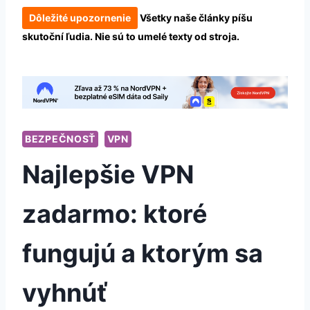
Dôležité upozornenie
Všetky naše články píšu
skutoční ľudia. Nie sú to umelé texty od stroja.
BEZPEČNOSŤ
VPN
Najlepšie VPN
zadarmo: ktoré
fungujú a ktorým sa
vyhnúť