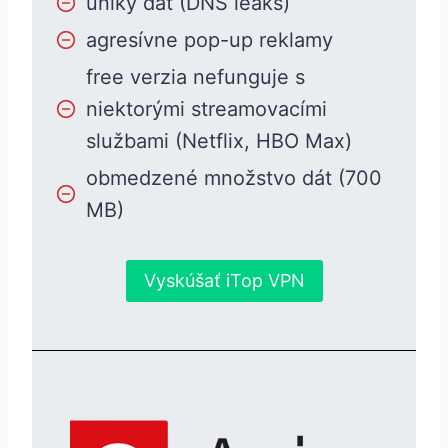
úniky dát (DNS leaks)
agresívne pop-up reklamy
free verzia nefunguje s
niektorými streamovacími
službami (Netflix, HBO Max)
obmedzené množstvo dát (700
MB)
Vyskúšať iTop VPN