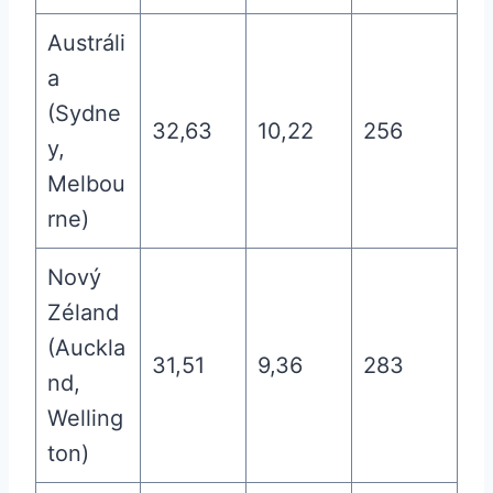
Austráli
a
(Sydne
32,63
10,22
256
y,
Melbou
rne)
Nový
Zéland
(Auckla
31,51
9,36
283
nd,
Welling
ton)