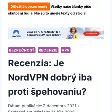
Dôležité upozornenie
Všetky naše články píšu
skutoční ľudia. Nie sú to umelé texty od stroja.
BEZPEČNOSŤ
RECENZIE
VPN
Recenzia: Je
NordVPN dobrý iba
proti špehovaniu?
Dátum publikácie:
7. decembra 2021