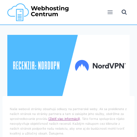
Skip
to
content
Naše webové stránky obsahujú odkazy na partnerské weby. Ak sa prekliknete z
našich stránok na stránky partnera a tam si zakúpite jeho služby, obdržíme za
sprostredkovanie províziu
(Zistiť viac informácií)
. Táto forma spolupráce nijako
neovplyvňuje objektívnosť našich recenzií. Každým nákupom cez kliknutie z
našich stránok podporíte našu redakciu, aby sme aj do budúcnosti mohli tvoriť
kvalitný a užitočný obsah. Ďakujeme.