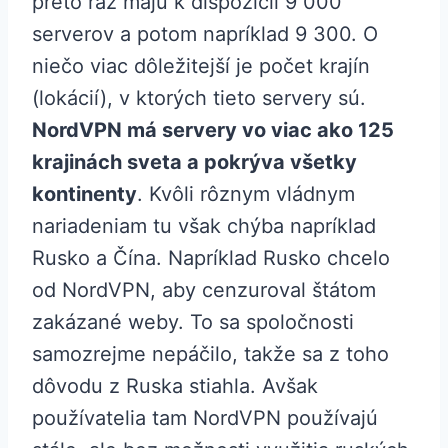
preto raz majú k dispozícii 9 000
serverov a potom napríklad 9 300. O
niečo viac dôležitejší je počet krajín
(lokácií), v ktorých tieto servery sú.
NordVPN má servery vo viac ako 125
krajinách sveta a pokrýva všetky
kontinenty
. Kvôli rôznym vládnym
nariadeniam tu však chýba napríklad
Rusko a Čína. Napríklad Rusko chcelo
od NordVPN, aby cenzuroval štátom
zakázané weby. To sa spoločnosti
samozrejme nepáčilo, takže sa z toho
dôvodu z Ruska stiahla. Avšak
používatelia tam NordVPN používajú