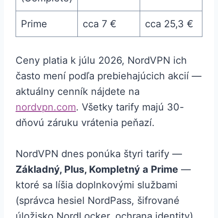
Prime
cca 7 €
cca 25,3 €
Ceny platia k júlu 2026, NordVPN ich
často mení podľa prebiehajúcich akcií —
aktuálny cenník nájdete na
nordvpn.com
. Všetky tarify majú 30-
dňovú záruku vrátenia peňazí.
NordVPN dnes ponúka štyri tarify —
Základný, Plus, Kompletný a Prime
—
ktoré sa líšia doplnkovými službami
(správca hesiel NordPass, šifrované
úložisko NordLocker, ochrana identity).