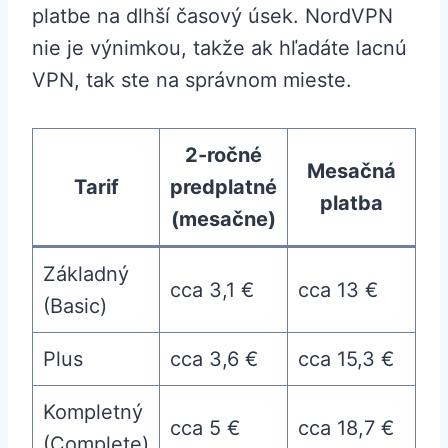
platbe na dlhší časový úsek. NordVPN
nie je výnimkou, takže ak hľadáte lacnú
VPN, tak ste na správnom mieste.
2-ročné
Mesačná
Tarif
predplatné
platba
(mesačne)
Základný
cca 3,1 €
cca 13 €
(Basic)
Plus
cca 3,6 €
cca 15,3 €
Kompletný
cca 5 €
cca 18,7 €
(Complete)