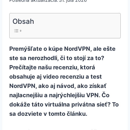
Posledná aktualizácia:
31. júla 2026
Obsah
Premýšľate o kúpe NordVPN, ale ešte
ste sa nerozhodli, či to stojí za to?
Prečítajte našu recenziu, ktorá
obsahuje aj video recenziu a test
NordVPN, ako aj návod, ako získať
najlacnejšiu a najrýchlejšiu VPN. Čo
dokáže táto virtuálna privátna sieť? To
sa dozviete v tomto článku.