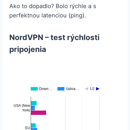
Ako to dopadlo? Bolo rýchle a s
perfektnou latenciou (ping).
NordVPN – test rýchlosti
pripojenia
Down…
Uploa…
1/2
USA (New
York)
EU