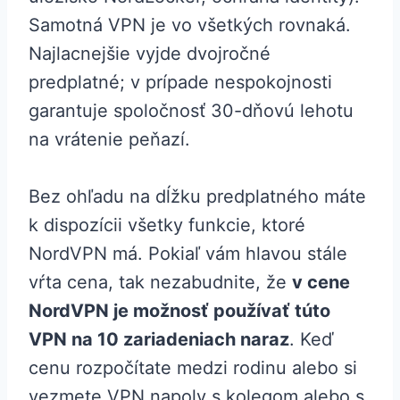
Samotná VPN je vo všetkých rovnaká.
Najlacnejšie vyjde dvojročné
predplatné; v prípade nespokojnosti
garantuje spoločnosť 30-dňovú lehotu
na vrátenie peňazí.
Bez ohľadu na dĺžku predplatného máte
k dispozícii všetky funkcie, ktoré
NordVPN má. Pokiaľ vám hlavou stále
vŕta cena, tak nezabudnite, že
v cene
NordVPN je možnosť používať túto
VPN na 10 zariadeniach naraz
. Keď
cenu rozpočítate medzi rodinu alebo si
vezmete VPN napoly s kolegom alebo s