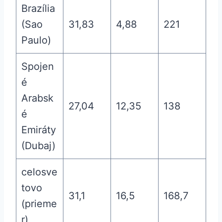
Brazília
(Sao
31,83
4,88
221
Paulo)
Spojen
é
Arabsk
27,04
12,35
138
é
Emiráty
(Dubaj)
celosve
tovo
31,1
16,5
168,7
(prieme
r)