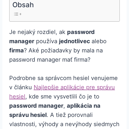
Obsah
Je nejaký rozdiel, ak
password
manager
používa
jednotlivec
alebo
firma
? Aké požiadavky by mala na
password manager mať firma?
Podrobne sa správcom hesiel venujeme
v článku
Najlepšie aplikácie pre správu
hesiel
, kde sme vysvetlili čo je to
password manager
,
aplikácia na
správu hesiel
. A tiež porovnali
vlastnosti, výhody a nevýhody siedmych