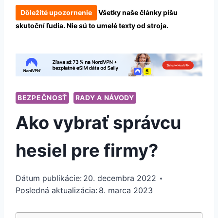
Dôležité upozornenie
Všetky naše články píšu
skutoční ľudia. Nie sú to umelé texty od stroja.
BEZPEČNOSŤ
RADY A NÁVODY
Ako vybrať správcu
hesiel pre firmy?
Dátum publikácie:
20. decembra 2022
Posledná aktualizácia:
8. marca 2023