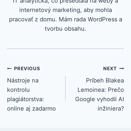
IT analytička, čo presedlala na weby a
internetový marketing, aby mohla
pracovať z domu. Mám rada WordPress a
tvorbu obsahu.
Navigácia
PREVIOUS
NEXT
Nástroje na
Príbeh Blakea
v
kontrolu
Lemoinea: Prečo
článku
plagiátorstva:
Google vyhodil AI
online aj zadarmo
inžiniera?