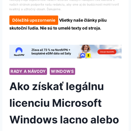
našich stránok podporíte našu redakciu, aby sme aj do budúcnosti mohli tvoriť
kvalitný a užitočný obsah. Ďakujeme.
Dôležité upozornenie
Všetky naše články píšu
skutoční ľudia. Nie sú to umelé texty od stroja.
RADY A NÁVODY
WINDOWS
Ako získať legálnu
licenciu Microsoft
Windows lacno alebo