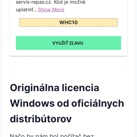
servis-repas.cz. Kód je možné
uplatniť...
Show More
WHC10
VYUŽIŤ ZĽAVU
Originálna licencia
Windows od oficiálnych
distribútorov
Načo by nám bol počítač bez