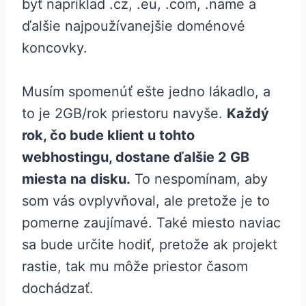
byť napríklad .cz, .eu, .com, .name a
ďalšie najpoužívanejšie doménové
koncovky.
Musím spomenúť ešte jedno lákadlo, a
to je 2GB/rok priestoru navyše.
Každý
rok, čo bude klient u tohto
webhostingu, dostane ďalšie 2 GB
miesta na disku.
To nespomínam, aby
som vás ovplyvňoval, ale pretože je to
pomerne zaujímavé. Také miesto naviac
sa bude určite hodiť, pretože ak projekt
rastie, tak mu môže priestor časom
dochádzať.