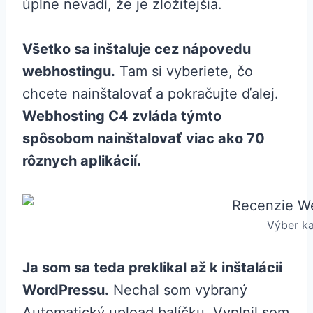
úplne nevadí, že je zložitejšia.
Všetko sa inštaluje cez nápovedu
webhostingu.
Tam si vyberiete, čo
chcete nainštalovať a pokračujte ďalej.
Webhosting C4 zvláda týmto
spôsobom nainštalovať viac ako 70
rôznych aplikácií.
Výber ka
Ja som sa teda preklikal až k inštalácii
WordPressu.
Nechal som vybraný
Automatický upload balíčku. Vyplnil som