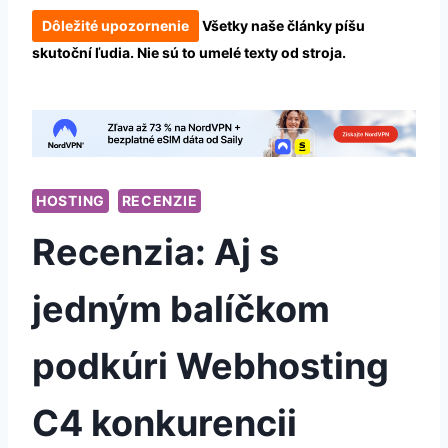
Dôležité upozornenie
Všetky naše články píšu
skutoční ľudia. Nie sú to umelé texty od stroja.
HOSTING
RECENZIE
Recenzia: Aj s
jedným balíčkom
podkúri Webhosting
C4 konkurencii