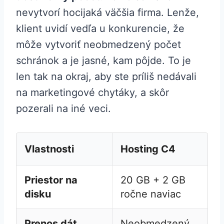
nevytvorí hocijaká väčšia firma. Lenže,
klient uvidí vedľa u konkurencie, že
môže vytvoriť neobmedzený počet
schránok a je jasné, kam pôjde. To je
len tak na okraj, aby ste príliš nedávali
na marketingové chytáky, a skôr
pozerali na iné veci.
Vlastnosti
Hosting C4
Priestor na
20 GB + 2 GB
disku
ročne naviac
Prenos dát
Neobmedzený