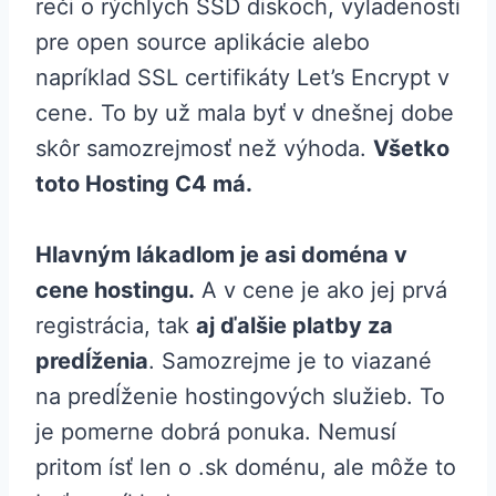
reči o rýchlych SSD diskoch, vyladenosti
pre open source aplikácie alebo
napríklad SSL certifikáty Let’s Encrypt v
cene. To by už mala byť v dnešnej dobe
skôr samozrejmosť než výhoda.
Všetko
toto Hosting C4 má.
Hlavným lákadlom je asi doména v
cene hostingu.
A v cene je ako jej prvá
registrácia, tak
aj ďalšie platby za
predĺženia
. Samozrejme je to viazané
na predĺženie hostingových služieb. To
je pomerne dobrá ponuka. Nemusí
pritom ísť len o .sk doménu, ale môže to