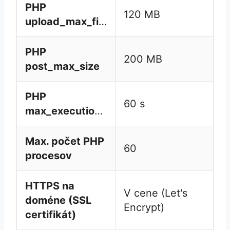
PHP
120 MB
upload_max_filesize
PHP
200 MB
post_max_size
PHP
60 s
max_execution_time
Max. počet PHP
60
procesov
HTTPS na
V cene (Let's
doméne (SSL
Encrypt)
certifikát)