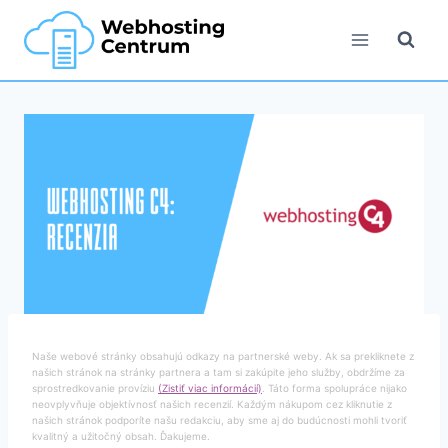
Skip
to
content
Naše webové stránky obsahujú odkazy na partnerské weby. Ak sa prekliknete z
našich stránok na stránky partnera a tam si zakúpite jeho služby, obdržíme za
sprostredkovanie províziu
(Zistiť viac informácií)
. Táto forma spolupráce nijako
neovplyvňuje objektívnosť našich recenzií. Každým nákupom cez kliknutie z
našich stránok podporíte našu redakciu, aby sme aj do budúcnosti mohli tvoriť
kvalitný a užitočný obsah. Ďakujeme.