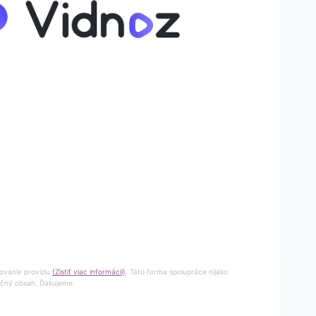
ovanie províziu
(Zistiť viac informácií)
. Táto forma spolupráce nijako
točný obsah. Ďakujeme.