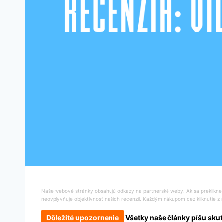
Naše webové stránky obsahujú odkazy na partnerské weby. Ak sa prekliknete
neovplyvňuje objektívnosť našich recenzií. Každým nákupom cez kliknutie z 
Dôležité upozornenie
Všetky naše články píšu skuto