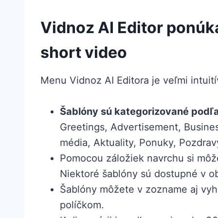
Vidnoz AI Editor ponúka
short video
Menu Vidnoz AI Editora je veľmi intui
Šablóny sú kategorizované podľ
Greetings, Advertisement, Busines
média, Aktuality, Ponuky, Pozdravy
Pomocou záložiek navrchu si môže
Niektoré šablóny sú dostupné v o
Šablóny môžete v zozname aj vyhľ
políčkom.