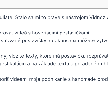
iate. Stalo sa mi to práve s nástrojom Vidnoz A
erovať videá s hovoriacimi postavičkami.
ustrované postavičky a dokonca si môžete vytvo
ny, vložíte texty, ktoré má postavička rozprávať
gestikuláciu a na základe textu a priradeného 
poriť videami moje podnikanie s handmade produ
: