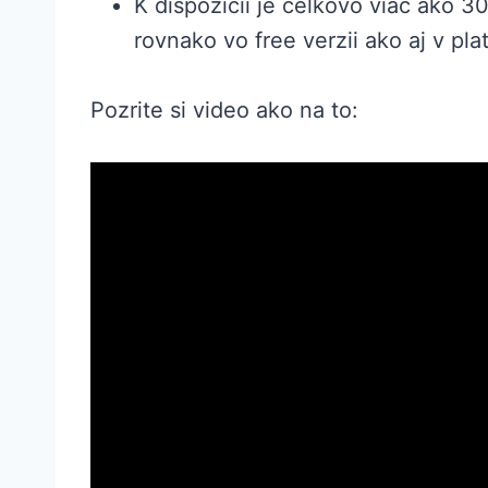
K dispozícii je celkovo viac ako 3
rovnako vo free verzii ako aj v pl
Pozrite si video ako na to: