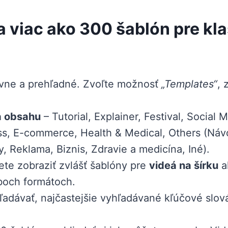
 viac ako 300 šablón pre kla
tívne a prehľadné. Zvoľte možnosť
„Templates“
, 
a obsahu
– Tutorial, Explainer, Festival, Social
s, E-commerce, Health & Medical, Others (Návo
, Reklama, Biznis, Zdravie a medicína, Iné).
te zobraziť zvlášť šablóny pre
videá na šírku
a
boch formátoch.
adávať, najčastejšie vyhľadávané kľúčové slov