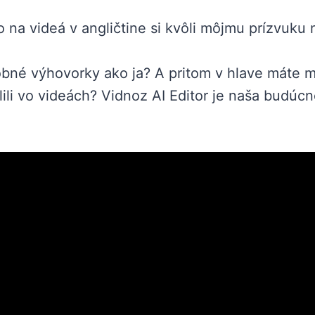
 na videá v angličtine si kvôli môjmu prízvuku 
obné výhovorky ako ja? A pritom v hlave máte m
lili vo videách? Vidnoz AI Editor je naša budúcn