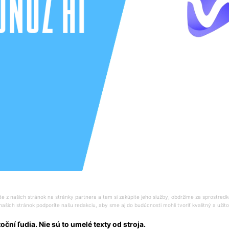
 z našich stránok na stránky partnera a tam si zakúpite jeho služby, obdržíme za sprostredk
našich stránok podporíte našu redakciu, aby sme aj do budúcnosti mohli tvoriť kvalitný a uži
ční ľudia. Nie sú to umelé texty od stroja.