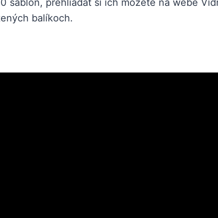
00 šablón, prehliadať si ich môžete na webe Vid
atených balíkoch.