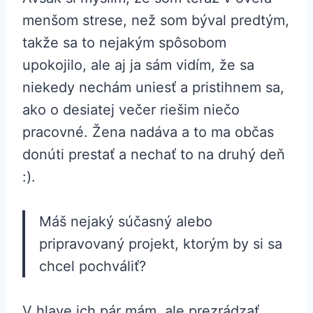
menšom strese, než som býval predtým,
takže sa to nejakým spôsobom
upokojilo, ale aj ja sám vidím, že sa
niekedy nechám uniesť a pristihnem sa,
ako o desiatej večer riešim niečo
pracovné. Žena nadáva a to ma občas
donúti prestať a nechať to na druhý deň
:).
Máš nejaký súčasný alebo
pripravovaný projekt, ktorým by si sa
chcel pochváliť?
V hlave ich pár mám, ale prezrádzať