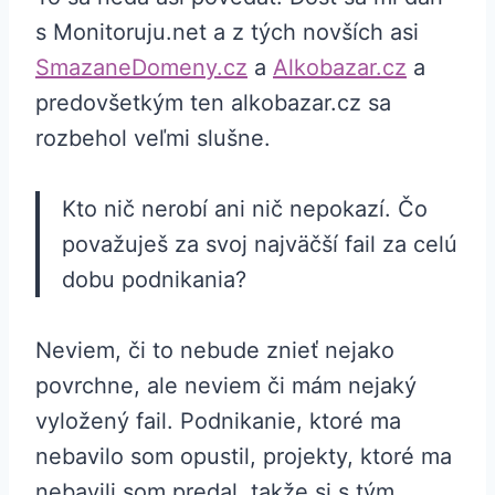
s Monitoruju.net a z tých novších asi
SmazaneDomeny.cz
a
Alkobazar.cz
a
predovšetkým ten alkobazar.cz sa
rozbehol veľmi slušne.
Kto nič nerobí ani nič nepokazí. Čo
považuješ za svoj najväčší fail za celú
dobu podnikania?
Neviem, či to nebude znieť nejako
povrchne, ale neviem či mám nejaký
vyložený fail. Podnikanie, ktoré ma
nebavilo som opustil, projekty, ktoré ma
nebavili som predal, takže si s tým