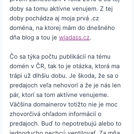
doby sa tomu aktívne venujem. Z tej
doby pochádza aj moja prvá .cz
doména, na ktorej mám do dnešného
dňa blog a tou je
wladass.cz
.
Čo sa týka počtu publikácií na tému
domén v ČR, tak to je otázka, ktorá ma
trápi už dlhšiu dobu. Je škoda, že sa o
predajoch veľa nehovorí a že je nás len
pár, ktorí sa tom aktívne venujeme.
Väčšina domainerov totižto nie je moc
zhovorčivá ohľadom informácií o
predajoch. Buď to nepotrebujú alebo to
jednoducho nechcú ventilovať. Za mňa