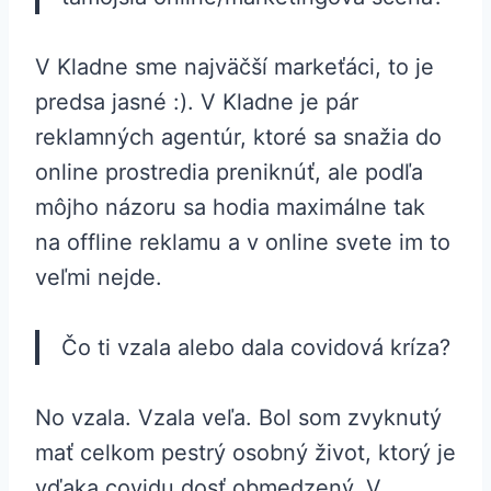
V Kladne sme najväčší markeťáci, to je
predsa jasné :). V Kladne je pár
reklamných agentúr, ktoré sa snažia do
online prostredia preniknúť, ale podľa
môjho názoru sa hodia maximálne tak
na offline reklamu a v online svete im to
veľmi nejde.
Čo ti vzala alebo dala covidová kríza?
No vzala. Vzala veľa. Bol som zvyknutý
mať celkom pestrý osobný život, ktorý je
vďaka covidu dosť obmedzený. V