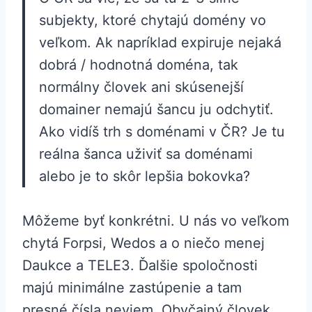
subjekty, ktoré chytajú domény vo
veľkom. Ak napríklad expiruje nejaká
dobrá / hodnotná doména, tak
normálny človek ani skúsenejší
domainer nemajú šancu ju odchytiť.
Ako vidíš trh s doménami v ČR? Je tu
reálna šanca uživiť sa doménami
alebo je to skôr lepšia bokovka?
Môžeme byť konkrétni. U nás vo veľkom
chytá Forpsi, Wedos a o niečo menej
Daukce a TELE3. Ďalšie spoločnosti
majú minimálne zastúpenie a tam
presné čísla neviem. Obyčajný človek