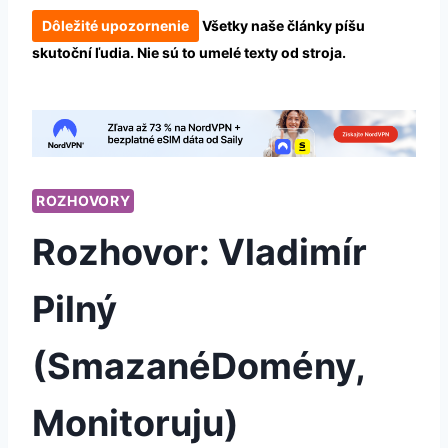
Dôležité upozornenie
Všetky naše články píšu
skutoční ľudia. Nie sú to umelé texty od stroja.
ROZHOVORY
Rozhovor: Vladimír
Pilný
(SmazanéDomény,
Monitoruju)