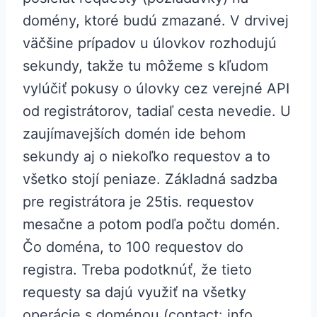
domény, ktoré budú zmazané. V drvivej
väčšine prípadov u úlovkov rozhodujú
sekundy, takže tu môžeme s kľudom
vylúčiť pokusy o úlovky cez verejné API
od registrátorov, tadiaľ cesta nevedie. U
zaujímavejších domén ide behom
sekundy aj o niekoľko requestov a to
všetko stojí peniaze. Základná sadzba
pre registrátora je 25tis. requestov
mesačne a potom podľa počtu domén.
Čo doména, to 100 requestov do
registra. Treba podotknúť, že tieto
requesty sa dajú využiť na všetky
operácie s doménou (contact: info,