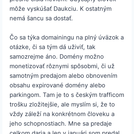
môže vyskúšať Daukciu. K ostatným
nemá šancu sa dostať.
Čo sa týka domainingu na plný úväzok a
otázke, či sa tým dá uživiť, tak
samozrejme áno. Domény možno
monetizovať rôznymi spôsobmi, či už
samotným predajom alebo obnovením
obsahu expirované domény alebo
parkingom. Tam je to s českým trafficom
trošku zložitejšie, ale myslím si, že to
vždy záleží na konkrétnom človeku a
jeho schopnostiach. Mne sa predaje
celkom daria a len v januári som predal