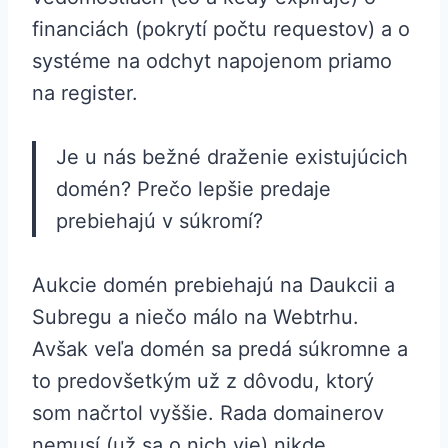
financiách (pokrytí počtu requestov) a o
systéme na odchyt napojenom priamo
na register.
Je u nás bežné draženie existujúcich
domén? Prečo lepšie predaje
prebiehajú v súkromí?
Aukcie domén prebiehajú na Daukcii a
Subregu a niečo málo na Webtrhu.
Avšak veľa domén sa predá súkromne a
to predovšetkým už z dôvodu, ktorý
som načrtol vyššie. Rada domainerov
nemusí (už sa o nich vie) nikde