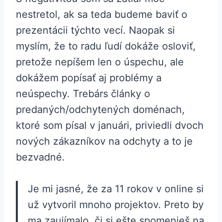
nestretol, ak sa teda budeme baviť o
prezentácii týchto vecí. Naopak si
myslím, že to radu ľudí dokáže osloviť,
pretože nepíšem len o úspechu, ale
dokážem popísať aj problémy a
neúspechy. Trebárs články o
predaných/odchytených doménach,
ktoré som písal v januári, priviedli dvoch
nových zákazníkov na odchyty a to je
bezvadné.
Je mi jasné, že za 11 rokov v online si
už vytvoril mnoho projektov. Preto by
ma zaujímalo, či si ešte spomenieš na