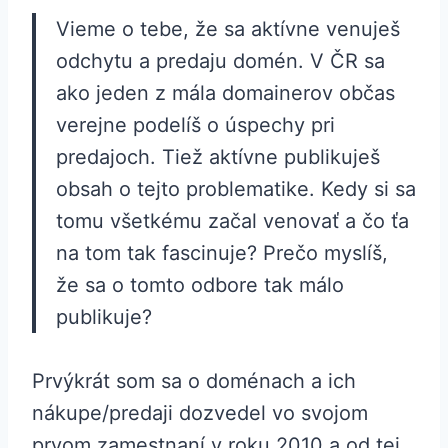
Vieme o tebe, že sa aktívne venuješ
odchytu a predaju domén. V ČR sa
ako jeden z mála domainerov občas
verejne podelíš o úspechy pri
predajoch. Tiež aktívne publikuješ
obsah o tejto problematike. Kedy si sa
tomu všetkému začal venovať a čo ťa
na tom tak fascinuje? Prečo myslíš,
že sa o tomto odbore tak málo
publikuje?
Prvýkrát som sa o doménach a ich
nákupe/predaji dozvedel vo svojom
prvom zamestnaní v roku 2010 a od tej