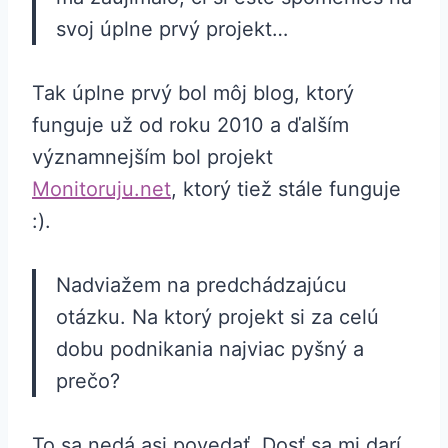
svoj úplne prvý projekt…
Tak úplne prvý bol môj blog, ktorý
funguje už od roku 2010 a ďalším
významnejším bol projekt
Monitoruju.net
, ktorý tiež stále funguje
:).
Nadviažem na predchádzajúcu
otázku. Na ktorý projekt si za celú
dobu podnikania najviac pyšný a
prečo?
To sa nedá asi povedať. Dosť sa mi darí